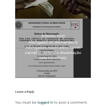
Próximo Post
Advogado do Bernardes &
Advogados Associados, Lucas
Carvalho, defende dissertação
pela FD-UFMG
Leave a Reply
You must be
logged in
to post a comment.