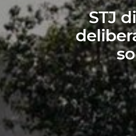
STJ d
deliber
so