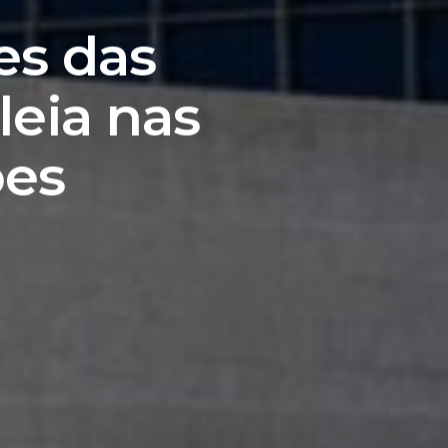
es das
leia nas
ões