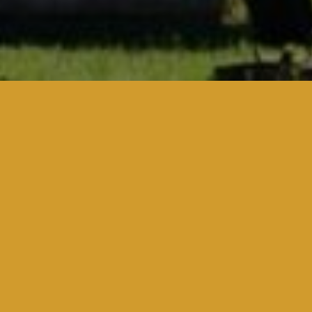
Ao discutir o regime de nulidades das
Justiça (STJ) estabeleceu que a legisla
intrassocietárias, entre os acionistas
que os efeitos das deliberações da ass
No caso em julgamento, às vésperas da
participação acionária para uma socied
votou de maneira determinante para a 