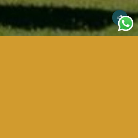
ta Turma do Superior Tribunal de
se prioritariamente às relações
do Código Civil para as situações em
dor transferiu a totalidade de sua
talidade do capital social, e que