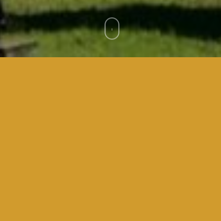
 deliberações da assembleia nas sociedades por ações, a Quar
ção específica, Lei 6.404/1976, a chamada Lei das S.A., aplica-
 ou entre a própria sociedade, remanescendo a disciplina geral 
embleia alcancem a esfera jurídica de terceiros.
 assembleia geral de aprovação de contas, um sócio administra
ade empresária da qual detinha, juntamente com a esposa, a to
aprovação das contas, configurando vício do voto.